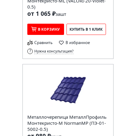
Монтекристо-ML (VALORI-20-Violet-
0.5)
от 1 065 ₽
за
шт
В КОРЗИНУ
КУПИТЬ В 1 КЛИК
Сравнить
В избранное
Нужна консультация?
Металлочерепица МеталлПрофиль
Монтекристо-M NormanMP (ПЭ-01-
5002-0.5)
от 980 ₽