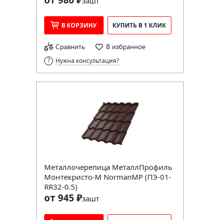
за
шт
В КОРЗИНУ
КУПИТЬ В 1 КЛИК
Сравнить
В избранное
Нужна консультация?
Металлочерепица МеталлПрофиль
Монтекристо-M NormanMP (ПЭ-01-
RR32-0.5)
от 945 ₽
за
шт