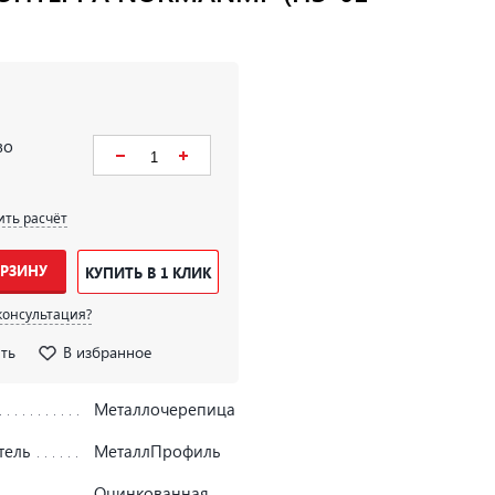
во
ить расчёт
ОРЗИНУ
КУПИТЬ В 1 КЛИК
консультация?
ть
В избранное
Металлочерепица
тель
МеталлПрофиль
Оцинкованная