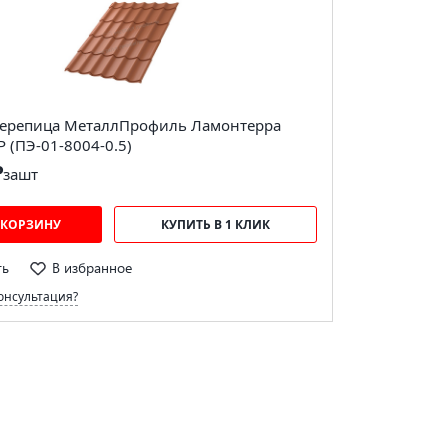
ерепица МеталлПрофиль Ламонтерра
 (ПЭ-01-8004-0.5)
₽
за
шт
 КОРЗИНУ
КУПИТЬ В 1 КЛИК
ть
В избранное
онсультация?