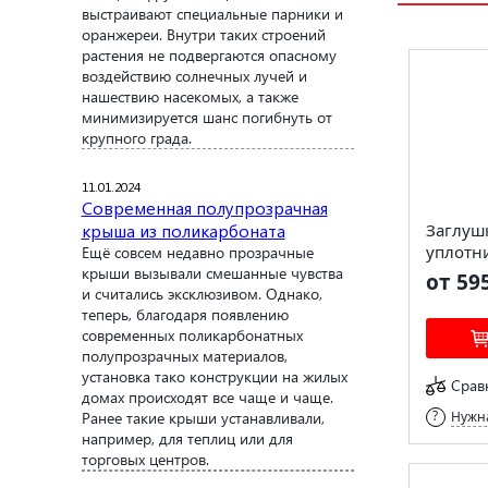
выстраивают специальные парники и
оранжереи. Внутри таких строений
растения не подвергаются опасному
воздействию солнечных лучей и
нашествию насекомых, а также
минимизируется шанс погибнуть от
крупного града.
11.01.2024
Современная полупрозрачная
крыша из поликарбоната
Заглуш
уплотн
Ещё совсем недавно прозрачные
крыши вызывали смешанные чувства
от 59
и считались эксклюзивом. Однако,
теперь, благодаря появлению
современных поликарбонатных
полупрозрачных материалов,
установка тако конструкции на жилых
Срав
домах происходят все чаще и чаще.
Ранее такие крыши устанавливали,
Нужна
например, для теплиц или для
торговых центров.