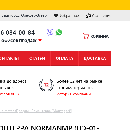
Ваш город: Орехово-Зуево
Избранное
Сравнение
16 084-00-84
КОРЗИНА
Ы ОФИСОВ ПРОДАЖ
ОНТАКТЫ
СТАТЬИ
ОПЛАТА
ДОСТАВКА
вка до адреса
Более 12 лет на рынке
овывоз
стройматериалов
→
→
 условия
История компании
ца МеталлПрофиль Ламонтерра (Монтеррей)
НТЕРРА NORMANMP (ПЭ-01-