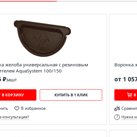
ка желоба универсальная с резиновым
Воронка 
ителем AquaSystem 100/150
5 ₽
от 1 05
за
шт
В КОРЗИНУ
КУПИТЬ В 1 КЛИК
В
нить
В избранное
Сравни
 консультация?
Нужна к