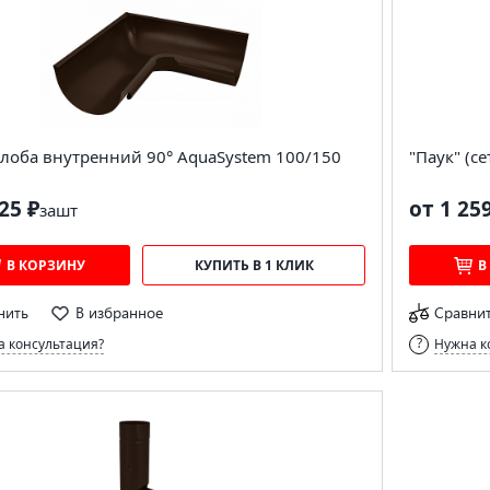
лоба внутренний 90° AquaSystem 100/150
"Паук" (с
25 ₽
от 1 25
за
шт
В КОРЗИНУ
КУПИТЬ В 1 КЛИК
В
нить
В избранное
Сравни
 консультация?
Нужна к