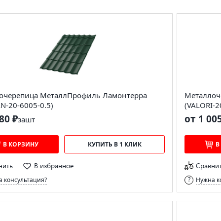
очерепица МеталлПрофиль Ламонтерра
Металлоч
N-20-6005-0.5)
(VALORI-2
80 ₽
от 1 00
за
шт
В КОРЗИНУ
КУПИТЬ В 1 КЛИК
В
нить
В избранное
Сравни
 консультация?
Нужна к