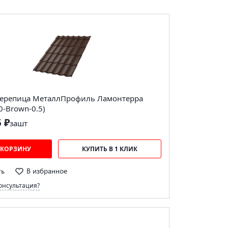
ерепица МеталлПрофиль Ламонтерра
0-Brown-0.5)
5 ₽
за
шт
 КОРЗИНУ
КУПИТЬ В 1 КЛИК
ть
В избранное
онсультация?