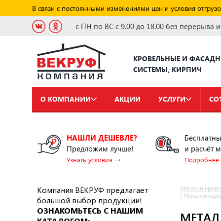
В связи с постоянными изменениями цен и условия отгрузо
с ПН по ВС с 9.00 до 18.00 без перерыва 
КРОВЕЛЬНЫЕ И ФАСАД
СИСТЕМЫ, КИРПИЧ
О КОМПАНИИ
АКЦИИ
УСЛУГИ
СО
НАШЛИ ДЕШЕВЛЕ?
Бесплатны
Предложим лучше!
и расчёт 
→
Узнать условия
Подробнее
Компания ВЕКРУФ предлагает
Магазин кровл
/
Металлочере
большой выбор продукции!
ОЗНАКОМЬТЕСЬ С НАШИМ
МЕТАЛ
КАТАЛОГОМ: