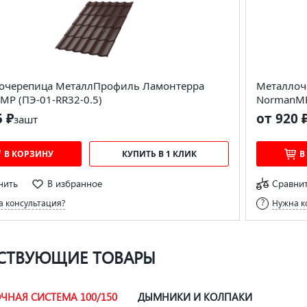
очерепица МеталлПрофиль Ламонтерра
Металлоч
MP (ПЭ-01-RR32-0.5)
NormanMP
5 ₽
от 920 
за
шт
В КОРЗИНУ
КУПИТЬ В 1 КЛИК
В
нить
В избранное
Сравни
 консультация?
Нужна к
СТВУЮЩИЕ ТОВАРЫ
ЧНАЯ СИСТЕМА 100/150
ДЫМНИКИ И КОЛПАКИ