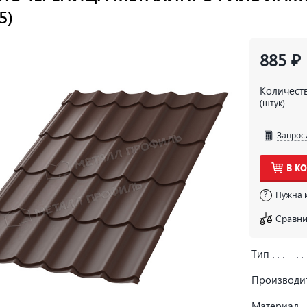
5)
885 ₽
Количест
(штук)
Запрос
В К
Нужна 
Сравни
Тип
Производи
Материал