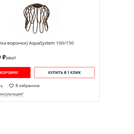
етка воронки) AquaSystem 100/150
9 ₽
за
шт
 КОРЗИНУ
КУПИТЬ В 1 КЛИК
ть
В избранное
онсультация?