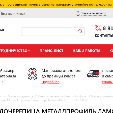
к у поставщиков, точные цены на материал уточняйте по телефонам.
и без выходных
Заказать звонок
8 9
НЫЕ
КОНТАКТ
ТРУДНИЧЕСТВО
ПРАЙС-ЛИСТ
НАШИ РАБОТЫ
К
й замер
Материалы от эконом
Доста
материала
до премиум класса
и сам
→
→
Подробнее
Узнать
и
/
Металлочерепица
/
Металлочерепица МеталлПрофиль
/
Металлочерепи
пица МеталлПрофиль Ламонтерра NormanMP (ПЭ-01-8017-0.5)
ЛОЧЕРЕПИЦА МЕТАЛЛПРОФИЛЬ ЛАМО