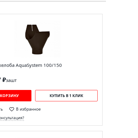
желоба AquaSystem 100/150
7 ₽
за
шт
 КОРЗИНУ
КУПИТЬ В 1 КЛИК
ть
В избранное
онсультация?