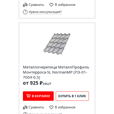
Сравнить
В избранное
Нужна консультация?
Металлочерепица МеталлПрофиль
Монтерроса-SL NormanMP (ПЭ-01-
7004-0.5)
от 925 ₽
за
шт
В КОРЗИНУ
КУПИТЬ В 1 КЛИК
Сравнить
В избранное