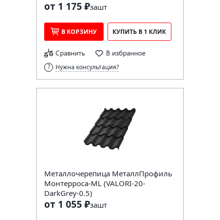
от 1 175 ₽
за
шт
В КОРЗИНУ
КУПИТЬ В 1 КЛИК
Сравнить
В избранное
Нужна консультация?
Металлочерепица МеталлПрофиль
Монтерроса-ML (VALORI-20-
DarkGrey-0.5)
от 1 055 ₽
за
шт