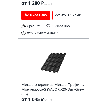
от 1 280 ₽
за
шт
В КОРЗИНУ
КУПИТЬ В 1 КЛИК
Сравнить
В избранное
Нужна консультация?
Металлочерепица МеталлПрофиль
Монтерроса-S (VALORI-20-DarkGrey-
0.5)
от 1 045 ₽
за
шт