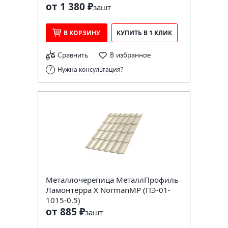
от 1 380 ₽
за
шт
В КОРЗИНУ
КУПИТЬ В 1 КЛИК
Сравнить
В избранное
Нужна консультация?
Металлочерепица МеталлПрофиль
Ламонтерра X NormanMP (ПЭ-01-
1015-0.5)
от 885 ₽
за
шт