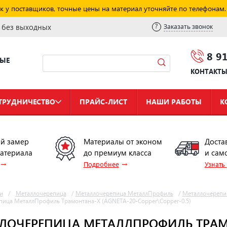
к у поставщиков, точные цены на материал уточняйте по телефонам.
и без выходных
Заказать звонок
8 9
НЫЕ
КОНТАКТ
ТРУДНИЧЕСТВО
ПРАЙС-ЛИСТ
НАШИ РАБОТЫ
К
й замер
Материалы от эконом
Доста
материала
до премиум класса
и сам
→
→
Подробнее
Узнать
и
/
Металлочерепица
/
Металлочерепица МеталлПрофиль
/
Металлочерепи
ица МеталлПрофиль Трамонтана-X (AGNETA-20-Copper\Copper-0.5)
ЛОЧЕРЕПИЦА МЕТАЛЛПРОФИЛЬ ТРАМО