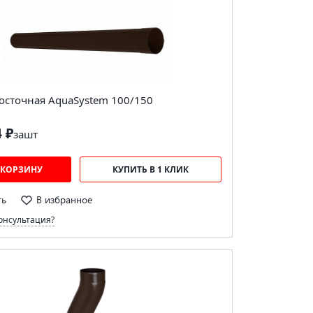
осточная AquaSystem 100/150
4 ₽
за
шт
 КОРЗИНУ
КУПИТЬ В 1 КЛИК
ть
В избранное
онсультация?