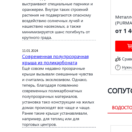
выстраивают специальные парники и
оранжереи. Внутри таких строений
растения не подвергаются опасному
Металл
воздействию солнечных лучей и
(PURMA
нашествию насекомых, а также
от 1 4
минимизируется шанс погибнуть от
крупного града.
11.01.2024
Современная полупрозрачная
Срав
крыша из поликарбоната
Нужна
Ещё совсем недавно прозрачные
крыши вызывали смешанные чувства
и считались эксклюзивом. Однако,
теперь, благодаря появлению
СОПУТ
современных поликарбонатных
полупрозрачных материалов,
установка тако конструкции на жилых
домах происходят все чаще и чаще.
ВОДОСТО
Ранее такие крыши устанавливали,
например, для теплиц или для
торговых центров.