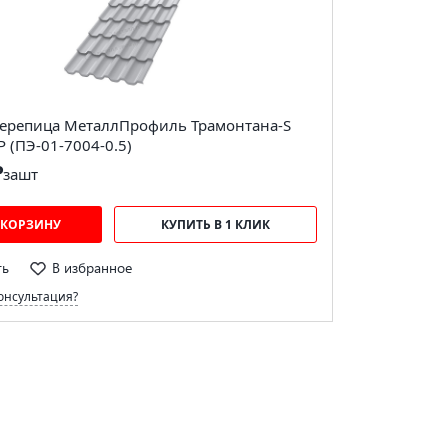
ерепица МеталлПрофиль Трамонтана-S
 (ПЭ-01-7004-0.5)
₽
за
шт
 КОРЗИНУ
КУПИТЬ В 1 КЛИК
ть
В избранное
онсультация?