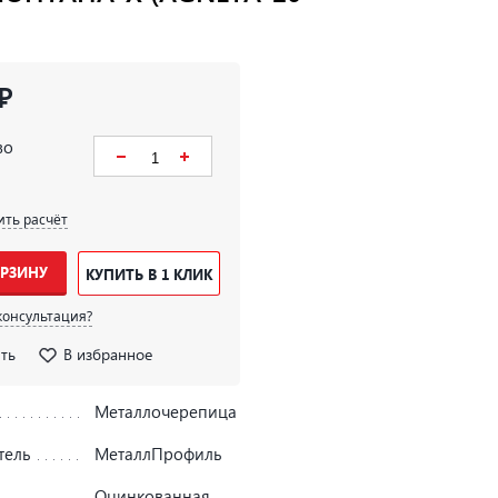
₽
во
ить расчёт
ОРЗИНУ
КУПИТЬ В 1 КЛИК
консультация?
ть
В избранное
Металлочерепица
тель
МеталлПрофиль
Оцинкованная