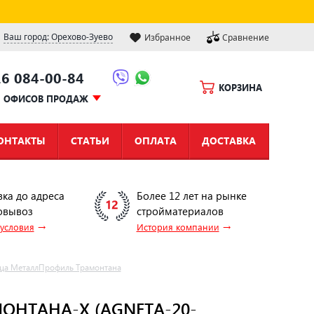
Ваш город: Орехово-Зуево
Избранное
Сравнение
16 084-00-84
КОРЗИНА
Ы ОФИСОВ ПРОДАЖ
ОНТАКТЫ
СТАТЬИ
ОПЛАТА
ДОСТАВКА
вка до адреса
Более 12 лет на рынке
овывоз
стройматериалов
→
→
 условия
История компании
ца МеталлПрофиль Трамонтана
НТАНА-X (AGNETA-20-