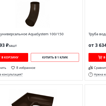
 универсальное AquaSystem 100/150
Труба вод
93 ₽
от 3 63
за
шт
В КОРЗИНУ
КУПИТЬ В 1 КЛИК
В
нить
В избранное
Сравни
 консультация?
Нужна к