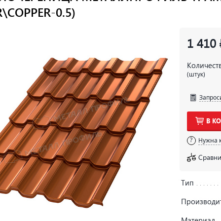
\COPPER-0.5)
1 410 
Количест
(штук)
Запрос
В К
Нужна 
Сравни
Тип
Производи
Материал