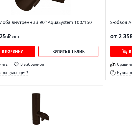
лоба внутренний 90° AquaSystem 100/150
S-обвод A
25 ₽
от 2 35
за
шт
В КОРЗИНУ
КУПИТЬ В 1 КЛИК
В
нить
В избранное
Сравни
 консультация?
Нужна к