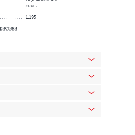
сталь
1.195
еристики