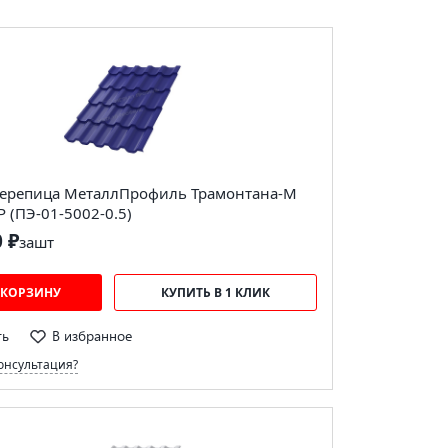
ерепица МеталлПрофиль Трамонтана-M
 (ПЭ-01-5002-0.5)
0 ₽
за
шт
 КОРЗИНУ
КУПИТЬ В 1 КЛИК
ть
В избранное
онсультация?