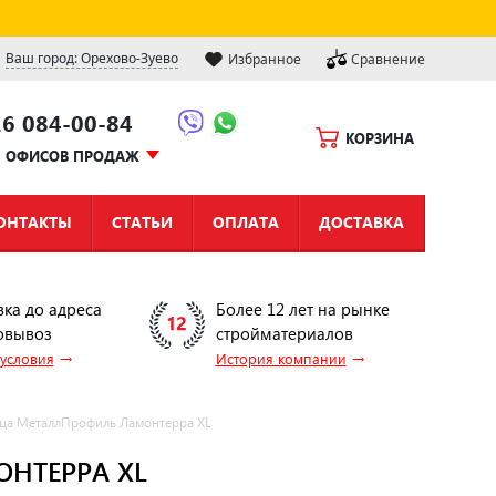
Ваш город: Орехово-Зуево
Избранное
Сравнение
16 084-00-84
КОРЗИНА
Ы ОФИСОВ ПРОДАЖ
ОНТАКТЫ
СТАТЬИ
ОПЛАТА
ДОСТАВКА
вка до адреса
Более 12 лет на рынке
овывоз
стройматериалов
→
→
 условия
История компании
ца МеталлПрофиль Ламонтерра XL
НТЕРРА XL