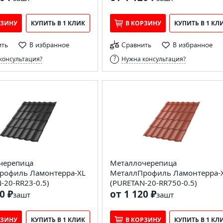
РЗИНУ
КУПИТЬ В 1 КЛИК
В КОРЗИНУ
КУПИТЬ В 1 КЛ
ить
В избранное
Сравнить
В избранное
консультация?
Нужна консультация?
черепица
Металлочерепица
рофиль Ламонтерра-XL
МеталлПрофиль Ламонтерра-
-20-RR23-0.5)
(PURETAN-20-RR750-0.5)
0 ₽
от 1 120 ₽
за
шт
за
шт
РЗИНУ
КУПИТЬ В 1 КЛИК
В КОРЗИНУ
КУПИТЬ В 1 КЛ