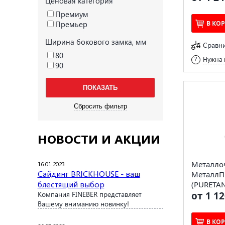
Ценовая категория
Премиум
Премьер
В КО
Ширина бокового замка, мм
Сравн
80
Нужна 
90
НОВОСТИ И АКЦИИ
Металло
16.01.2023
Сайдинг BRICKHOUSE - ваш
МеталлП
блестящий выбор
(PURETAN
Компания FINEBER представляет
от 1 12
Вашему вниманию новинку!
В КО