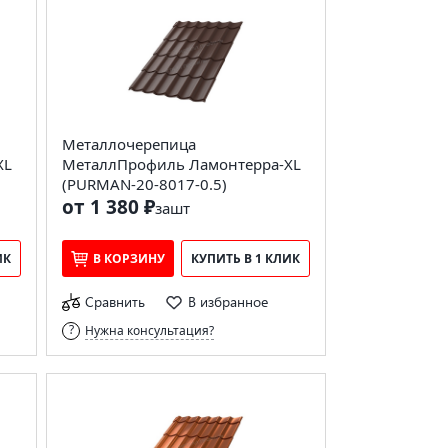
Металлочерепица
XL
МеталлПрофиль Ламонтерра-XL
(PURMAN-20-8017-0.5)
от 1 380 ₽
за
шт
ИК
В КОРЗИНУ
КУПИТЬ В 1 КЛИК
Сравнить
В избранное
Нужна консультация?