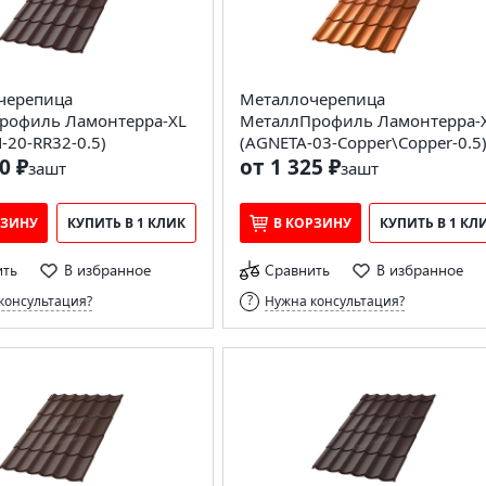
черепица
Металлочерепица
рофиль Ламонтерра-XL
МеталлПрофиль Ламонтерра-
20-RR32-0.5)
(AGNETA-03-Copper\Copper-0.5
0 ₽
от 1 325 ₽
за
шт
за
шт
РЗИНУ
КУПИТЬ В 1 КЛИК
В КОРЗИНУ
КУПИТЬ В 1 КЛ
ить
В избранное
Сравнить
В избранное
консультация?
Нужна консультация?