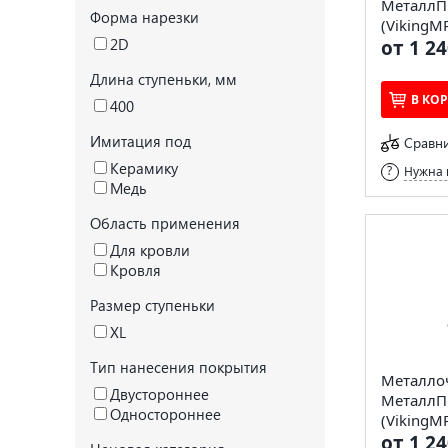
МеталлП
Форма нарезки
(VikingMP
2D
от 1 24
Длина ступеньки, мм
В КО
400
Имитация под
Сравн
Керамику
Нужна 
Медь
Область применения
Для кровли
Кровля
Размер ступеньки
XL
Тип нанесения покрытия
Металло
Двустороннее
МеталлП
Одностороннее
(VikingMP
от 1 24