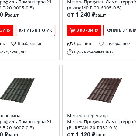
рофиль Ламонтерра-XL
МеталлПрофиль Ламонтерра-
 E-20-9005-0.5)
(VikingMP E-20-6005-0.5)
0 ₽
от 1 240 ₽
за
шт
за
шт
РЗИНУ
КУПИТЬ В 1 КЛИК
В КОРЗИНУ
КУПИТЬ В 1 КЛ
ить
В избранное
Сравнить
В избранное
консультация?
Нужна консультация?
черепица
Металлочерепица
рофиль Ламонтерра-XL
МеталлПрофиль Ламонтерра-
 E-20-6007-0.5)
(PURETAN-20-RR32-0.5)
0 ₽
от 1 120 ₽
за
шт
за
шт