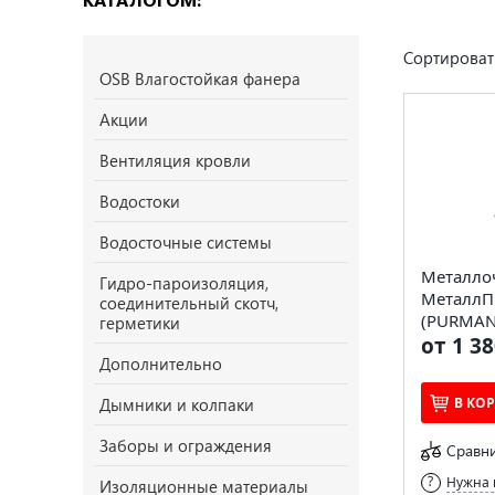
Сортироват
OSB Влагостойкая фанера
Акции
Вентиляция кровли
Водостоки
Водосточные системы
Металло
Гидро-пароизоляция,
МеталлП
соединительный скотч,
(PURMAN-
герметики
от 1 38
Дополнительно
Дымники и колпаки
В КО
Заборы и ограждения
Сравн
Нужна 
Изоляционные материалы