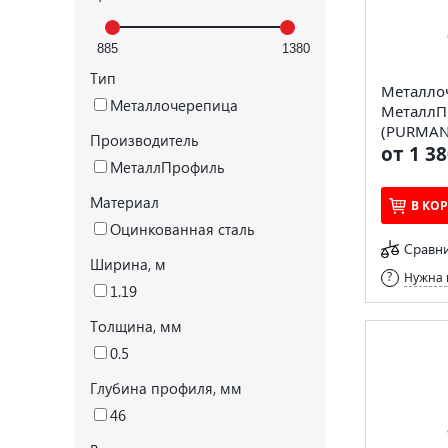
Тип
Металло
Металлочерепица
МеталлП
(PURMAN-
Производитель
от 1 38
МеталлПрофиль
Материал
В КО
Оцинкованная сталь
Сравн
Ширина, м
Нужна 
1.19
Толщина, мм
0.5
Глубина профиля, мм
46