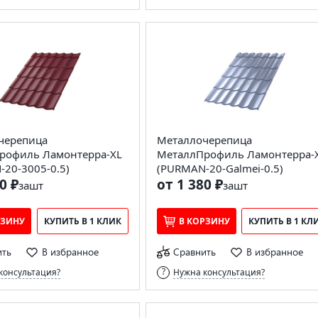
черепица
Металлочерепица
рофиль Ламонтерра-XL
МеталлПрофиль Ламонтерра-
20-3005-0.5)
(PURMAN-20-Galmei-0.5)
0 ₽
от 1 380 ₽
за
шт
за
шт
РЗИНУ
КУПИТЬ В 1 КЛИК
В КОРЗИНУ
КУПИТЬ В 1 КЛ
ить
В избранное
Сравнить
В избранное
консультация?
Нужна консультация?