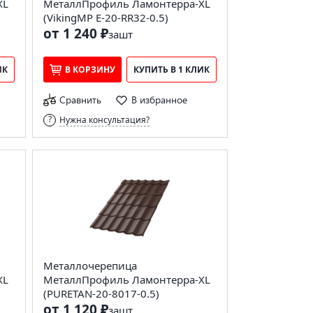
XL
МеталлПрофиль Ламонтерра-XL
(VikingMP E-20-RR32-0.5)
от 1 240 ₽
за
шт
ИК
В КОРЗИНУ
КУПИТЬ В 1 КЛИК
Сравнить
В избранное
Нужна консультация?
Металлочерепица
XL
МеталлПрофиль Ламонтерра-XL
(PURETAN-20-8017-0.5)
от 1 120 ₽
за
шт