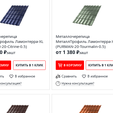
черепица
Металлочерепица
рофиль Ламонтерра-XL
МеталлПрофиль Ламонтерра-
20-Citrine-0.5)
(PURMAN-20-Tourmalin-0.5)
0 ₽
от 1 380 ₽
за
шт
за
шт
РЗИНУ
КУПИТЬ В 1 КЛИК
В КОРЗИНУ
КУПИТЬ В 1 КЛ
ить
В избранное
Сравнить
В избранное
консультация?
Нужна консультация?