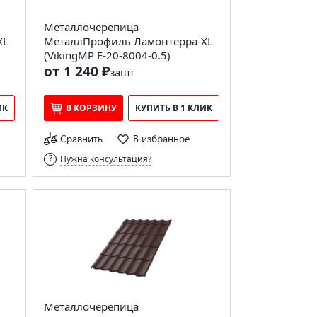
Металлочерепица
XL
МеталлПрофиль Ламонтерра-XL
(VikingMP E-20-8004-0.5)
от 1 240 ₽
за
шт
ИК
В КОРЗИНУ
КУПИТЬ В 1 КЛИК
Сравнить
В избранное
Нужна консультация?
Металлочерепица