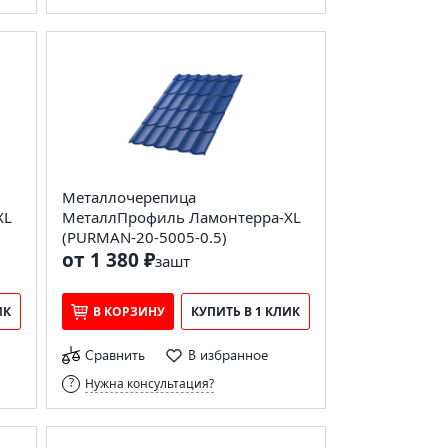
Металлочерепица
XL
МеталлПрофиль Ламонтерра-XL
(PURMAN-20-5005-0.5)
от 1 380 ₽
за
шт
ИК
В КОРЗИНУ
КУПИТЬ В 1 КЛИК
Сравнить
В избранное
Нужна консультация?