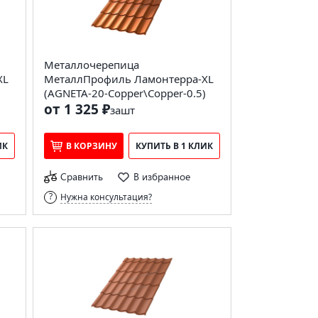
Металлочерепица
XL
МеталлПрофиль Ламонтерра-XL
)
(AGNETA-20-Copper\Copper-0.5)
от 1 325 ₽
за
шт
ИК
В КОРЗИНУ
КУПИТЬ В 1 КЛИК
Сравнить
В избранное
Нужна консультация?