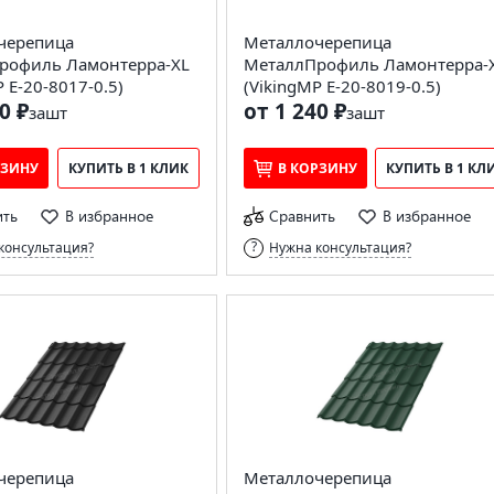
черепица
Металлочерепица
рофиль Ламонтерра-XL
МеталлПрофиль Ламонтерра-
 E-20-8017-0.5)
(VikingMP E-20-8019-0.5)
0 ₽
от 1 240 ₽
за
шт
за
шт
РЗИНУ
КУПИТЬ В 1 КЛИК
В КОРЗИНУ
КУПИТЬ В 1 КЛ
ить
В избранное
Сравнить
В избранное
консультация?
Нужна консультация?
черепица
Металлочерепица