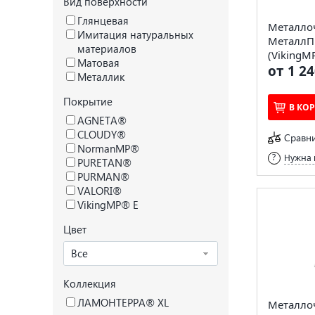
Вид поверхности
Глянцевая
Металло
Имитация натуральных
МеталлП
материалов
(VikingMP
Матовая
от 1 24
Металлик
Покрытие
В КО
AGNETA®
CLOUDY®
Сравн
NormanMP®
Нужна 
PURETAN®
PURMAN®
VALORI®
VikingMP® E
Цвет
Все
Коллекция
ЛАМОНТЕРРА® XL
Металло