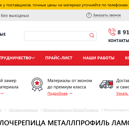
к у поставщиков, точные цены на материал уточняйте по телефонам.
и без выходных
Заказать звонок
8 9
НЫЕ
КОНТАКТ
ТРУДНИЧЕСТВО
ПРАЙС-ЛИСТ
НАШИ РАБОТЫ
К
й замер
Материалы от эконом
Доста
материала
до премиум класса
и сам
→
→
Подробнее
Узнать
и
/
Металлочерепица
/
Металлочерепица МеталлПрофиль
/
Металлочерепи
ЛОЧЕРЕПИЦА МЕТАЛЛПРОФИЛЬ ЛАМО