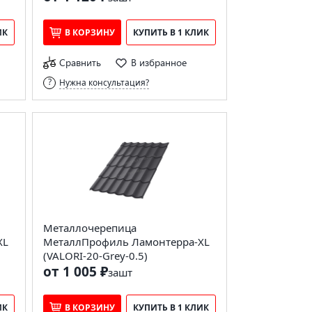
ИК
В КОРЗИНУ
КУПИТЬ В 1 КЛИК
Сравнить
В избранное
Нужна консультация?
Металлочерепица
XL
МеталлПрофиль Ламонтерра-XL
(VALORI-20-Grey-0.5)
от 1 005 ₽
за
шт
ИК
В КОРЗИНУ
КУПИТЬ В 1 КЛИК