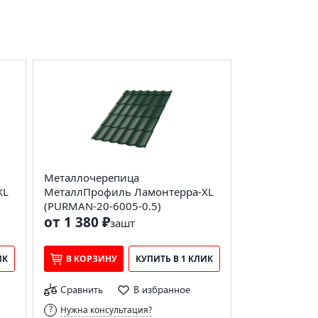
Металлочерепица
XL
МеталлПрофиль Ламонтерра-XL
(PURMAN-20-6005-0.5)
от 1 380 ₽
за
шт
ИК
В КОРЗИНУ
КУПИТЬ В 1 КЛИК
Сравнить
В избранное
Нужна консультация?