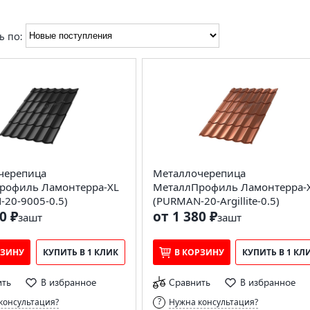
ь по:
черепица
Металлочерепица
рофиль Ламонтерра-XL
МеталлПрофиль Ламонтерра-
20-9005-0.5)
(PURMAN-20-Argillite-0.5)
0 ₽
от 1 380 ₽
за
шт
за
шт
РЗИНУ
КУПИТЬ В 1 КЛИК
В КОРЗИНУ
КУПИТЬ В 1 КЛ
ить
В избранное
Сравнить
В избранное
консультация?
Нужна консультация?