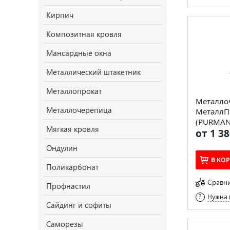
Кирпич
Композитная кровля
Мансардные окна
Металлический штакетник
Металлопрокат
Металло
Металлочерепица
МеталлП
(PURMAN-
Мягкая кровля
от 1 38
Ондулин
В КО
Поликарбонат
Сравн
Профнастил
Нужна 
Сайдинг и софиты
Саморезы