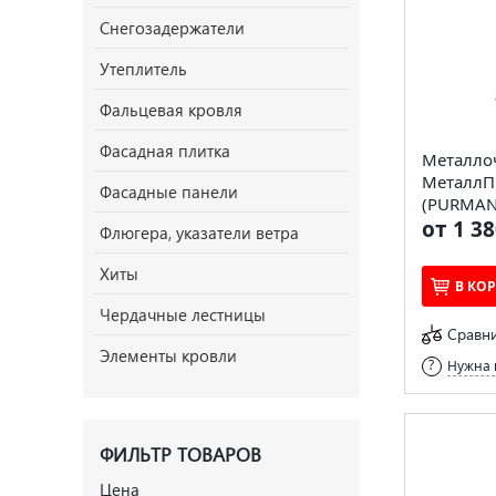
Снегозадержатели
Утеплитель
Фальцевая кровля
Фасадная плитка
Металло
МеталлП
Фасадные панели
(PURMAN-
от 1 38
Флюгера, указатели ветра
Хиты
В КО
Чердачные лестницы
Сравн
Элементы кровли
Нужна 
ФИЛЬТР ТОВАРОВ
Цена