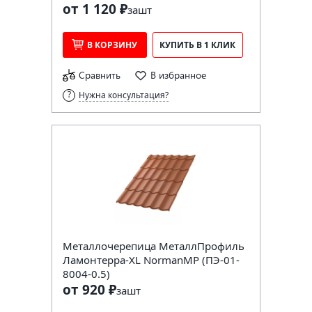
от 1 120 ₽
за
шт
В КОРЗИНУ
КУПИТЬ В 1 КЛИК
Сравнить
В избранное
Нужна консультация?
Металлочерепица МеталлПрофиль
Ламонтерра-XL NormanMP (ПЭ-01-
8004-0.5)
от 920 ₽
за
шт