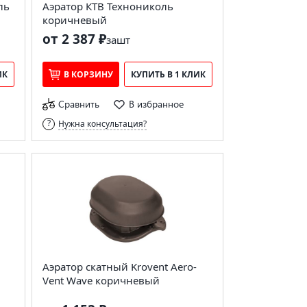
ль
Аэратор КТВ Технониколь
коричневый
от 2 387 ₽
за
шт
ИК
В КОРЗИНУ
КУПИТЬ В 1 КЛИК
Сравнить
В избранное
Нужна консультация?
Аэратор скатный Krovent Aero-
Vent Wave коричневый