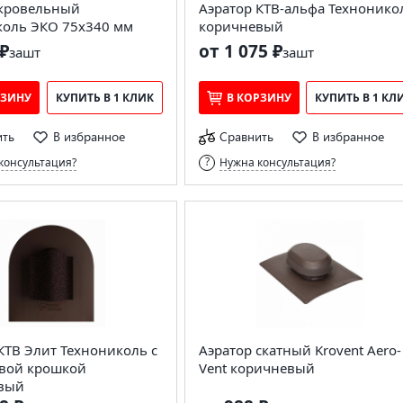
 кровельный
Аэратор КТВ-альфа Технонико
коль ЭКО 75х340 мм
коричневый
₽
от 1 075 ₽
за
шт
за
шт
РЗИНУ
КУПИТЬ В 1 КЛИК
В КОРЗИНУ
КУПИТЬ В 1 КЛ
ить
В избранное
Сравнить
В избранное
консультация?
Нужна консультация?
КТВ Элит Технониколь с
Аэратор скатный Krovent Aero-
овой крошкой
Vent коричневый
вый