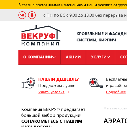
В связи с постоянными изменениями цен и условия отгрузо
с ПН по ВС с 9.00 до 18.00 без перерыва 
КРОВЕЛЬНЫЕ И ФАСАД
СИСТЕМЫ, КИРПИЧ
О КОМПАНИИ
АКЦИИ
УСЛУГИ
СО
НАШЛИ ДЕШЕВЛЕ?
Бесплатны
Предложим лучше!
и расчёт 
→
Узнать условия
Подробнее
Компания ВЕКРУФ предлагает
Магазин кровл
большой выбор продукции!
АЭРАТ
ОЗНАКОМЬТЕСЬ С НАШИМ
КАТАЛОГОМ: