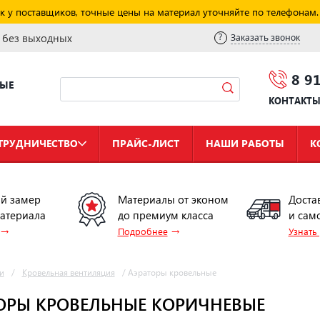
к у поставщиков, точные цены на материал уточняйте по телефонам.
и без выходных
Заказать звонок
8 9
НЫЕ
КОНТАКТ
ТРУДНИЧЕСТВО
ПРАЙС-ЛИСТ
НАШИ РАБОТЫ
К
й замер
Материалы от эконом
Доста
материала
до премиум класса
и сам
→
→
Подробнее
Узнать
и
/
Кровельная вентиляция
/
Аэраторы кровельные
ОРЫ КРОВЕЛЬНЫЕ КОРИЧНЕВЫЕ