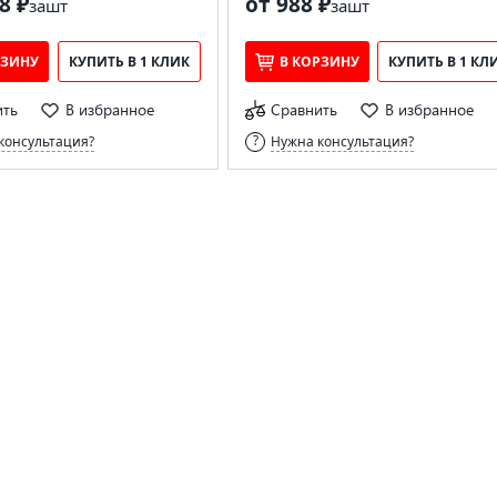
8 ₽
от 988 ₽
за
шт
за
шт
РЗИНУ
КУПИТЬ В 1 КЛИК
В КОРЗИНУ
КУПИТЬ В 1 КЛ
ить
В избранное
Сравнить
В избранное
консультация?
Нужна консультация?