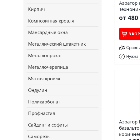
Аэратор
Кирпич
Технони
от 480 
Композитная кровля
Мансардные окна
В КО
Металлический штакетник
Сравн
Металлопрокат
Нужна 
Металлочерепица
Мягкая кровля
Ондулин
Поликарбонат
Профнастил
Аэратор 
Сайдинг и софиты
базальт
коричне
Саморезы