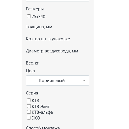
Размеры
75х340
Толщина, мм
Кол-во шт. в упаковке
Диаметр воздуховода, мм
Вес, кг
Цвет
Коричневый
Серия
КТВ
КТВ Элит
КТВ-альфа
ЭКО
Способ монтажа