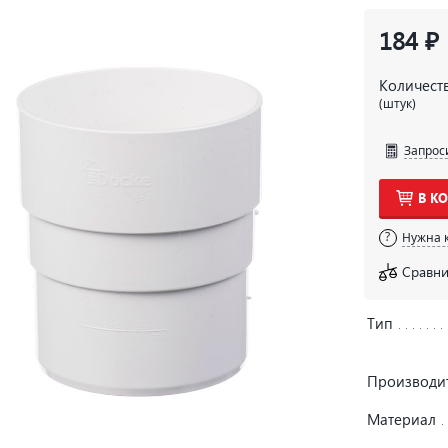
184 ₽
Количест
(штук)
Запрос
В К
Нужна 
Сравни
Тип
Производи
Материал