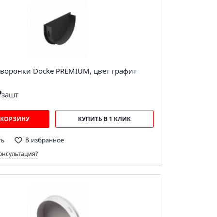
 воронки Docke PREMIUM, цвет графит
₽
за
шт
 КОРЗИНУ
КУПИТЬ В 1 КЛИК
ть
В избранное
онсультация?