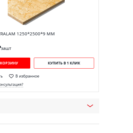
TRALAM 1250*2500*9 ММ
₽
за
шт
 КОРЗИНУ
КУПИТЬ В 1 КЛИК
ть
В избранное
онсультация?