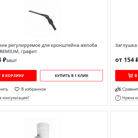
ние регулируемое для кронштейна желоба
Заглушка
PREMIUM, графит
4 ₽
от 154 
за
шт
В КОРЗИНУ
КУПИТЬ В 1 КЛИК
В
нить
В избранное
Сравни
 консультация?
Нужна к