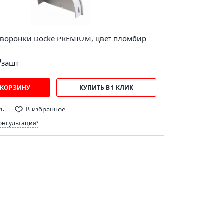
 воронки Docke PREMIUM, цвет пломбир
₽
за
шт
 КОРЗИНУ
КУПИТЬ В 1 КЛИК
ть
В избранное
онсультация?