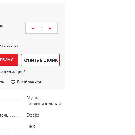
во
ить расчёт
ОРЗИНУ
КУПИТЬ В 1 КЛИК
консультация?
ть
В избранное
Муфта
соединительная
тель
Docke
ПВХ