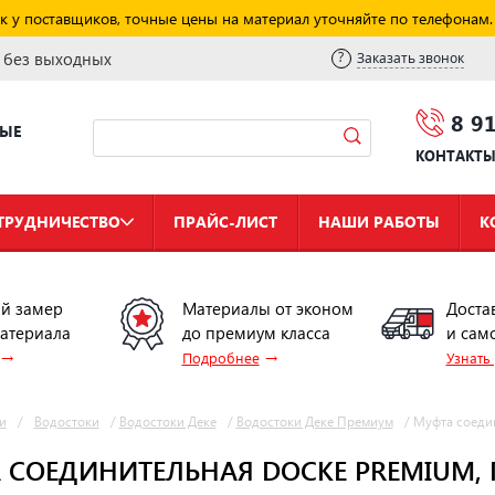
к у поставщиков, точные цены на материал уточняйте по телефонам.
и без выходных
Заказать звонок
8 9
НЫЕ
КОНТАКТ
ТРУДНИЧЕСТВО
ПРАЙС-ЛИСТ
НАШИ РАБОТЫ
К
й замер
Материалы от эконом
Доста
материала
до премиум класса
и сам
→
→
Подробнее
Узнать
и
/
Водостоки
/
Водостоки Деке
/
Водостоки Деке Премиум
/
Муфта соеди
 СОЕДИНИТЕЛЬНАЯ DOCKE PREMIUM,