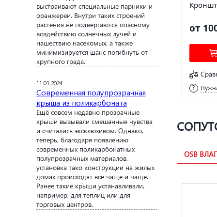
Кроншт
выстраивают специальные парники и
оранжереи. Внутри таких строений
растения не подвергаются опасному
от 10
воздействию солнечных лучей и
нашествию насекомых, а также
минимизируется шанс погибнуть от
крупного града.
Срав
11.01.2024
Нужна
Современная полупрозрачная
крыша из поликарбоната
Ещё совсем недавно прозрачные
крыши вызывали смешанные чувства
СОПУТ
и считались эксклюзивом. Однако,
теперь, благодаря появлению
современных поликарбонатных
OSB ВЛА
полупрозрачных материалов,
установка тако конструкции на жилых
домах происходят все чаще и чаще.
Ранее такие крыши устанавливали,
например, для теплиц или для
торговых центров.