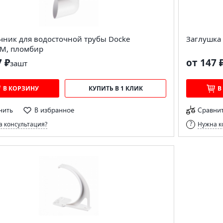
чник для водосточной трубы Docke
Заглушка
M, пломбир
7 ₽
от 147 
за
шт
В КОРЗИНУ
КУПИТЬ В 1 КЛИК
В
нить
В избранное
Сравни
 консультация?
Нужна к