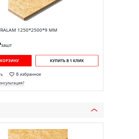
TRALAM 1250*2500*9 ММ
₽
за
шт
 КОРЗИНУ
КУПИТЬ В 1 КЛИК
ть
В избранное
онсультация?