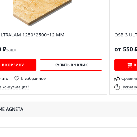
ULTRALAM 1250*2500*12 ММ
OSB-3 UL
0 ₽
от 550 
за
шт
В КОРЗИНУ
КУПИТЬ В 1 КЛИК
В
нить
В избранное
Сравни
 консультация?
Нужна к
ИЕ AGNETA