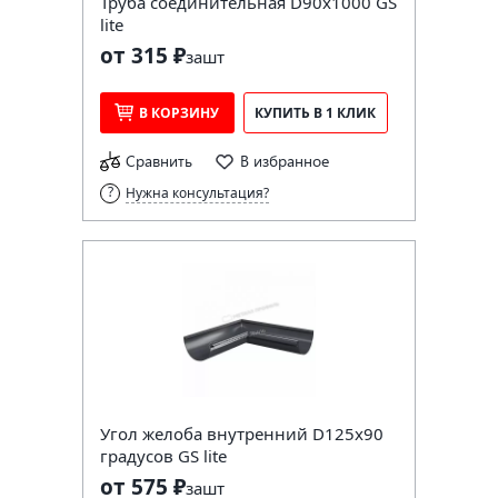
Труба соединительная D90х1000 GS
lite
от 315 ₽
за
шт
В КОРЗИНУ
КУПИТЬ В 1 КЛИК
Сравнить
В избранное
Нужна консультация?
Угол желоба внутренний D125х90
градусов GS lite
от 575 ₽
за
шт