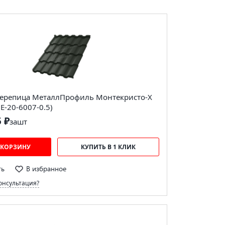
ерепица МеталлПрофиль Монтекристо-X
 E-20-6007-0.5)
5 ₽
за
шт
 КОРЗИНУ
КУПИТЬ В 1 КЛИК
ть
В избранное
онсультация?