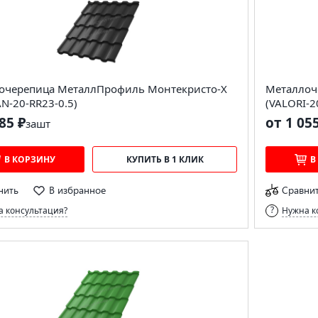
очерепица МеталлПрофиль Монтекристо-X
Металлоч
N-20-RR23-0.5)
(VALORI-2
85 ₽
от 1 05
за
шт
В КОРЗИНУ
КУПИТЬ В 1 КЛИК
В
нить
В избранное
Сравни
 консультация?
Нужна к