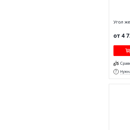
Угол ж
от 4 7
Срав
Нужна