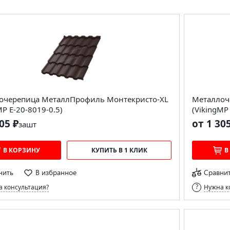
очерепица МеталлПрофиль Монтекристо-XL
Металлоч
MP E-20-8019-0.5)
(VikingMP
05 ₽
от 1 30
за
шт
В КОРЗИНУ
КУПИТЬ В 1 КЛИК
В
нить
В избранное
Сравни
 консультация?
Нужна к