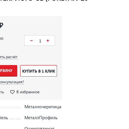
₽
во
ить расчёт
ОРЗИНУ
КУПИТЬ В 1 КЛИК
консультация?
ть
В избранное
Металлочерепица
тель
МеталлПрофиль
Оцинкованная