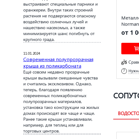
выстраивают специальные парники и
оранжереи. Внутри таких строений
растения не подвергаются опасному
Металл
воздействию солнечных лучей и
Norman
нашествию насекомых, а также
от 1 0
минимизируется шанс погибнуть от
крупного града.
11.01.2024
Современная полупрозрачная
Срав
крыша из поликарбоната
Нужна
Ещё совсем недавно прозрачные
крыши вызывали смешанные чувства
и считались эксклюзивом. Однако,
теперь, благодаря появлению
СОПУТ
современных поликарбонатных
полупрозрачных материалов,
установка тако конструкции на жилых
домах происходят все чаще и чаще.
ВОДОСТО
Ранее такие крыши устанавливали,
например, для теплиц или для
торговых центров.