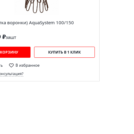
етка воронки) AquaSystem 100/150
9 ₽
за
шт
 КОРЗИНУ
КУПИТЬ В 1 КЛИК
ть
В избранное
онсультация?