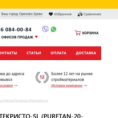
Ваш город: Орехово-Зуево
Избранное
Сравнение
16 084-00-84
КОРЗИНА
Ы ОФИСОВ ПРОДАЖ
ОНТАКТЫ
СТАТЬИ
ОПЛАТА
ДОСТАВКА
вка до адреса
Более 12 лет на рынке
овывоз
стройматериалов
→
→
 условия
История компании
ца МеталлПрофиль Монтекристо
КРИСТО-SL (PURETAN-20-