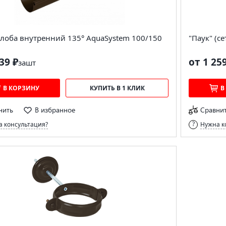
елоба внутренний 135° AquaSystem 100/150
"Паук" (с
39 ₽
от 1 25
за
шт
В КОРЗИНУ
КУПИТЬ В 1 КЛИК
В
нить
В избранное
Сравни
 консультация?
Нужна к