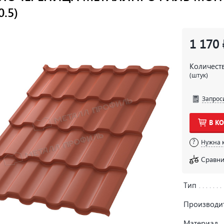
.5)
1 170 
Количест
(штук)
Запрос
В К
Нужна 
Сравни
Тип
Производи
Материал