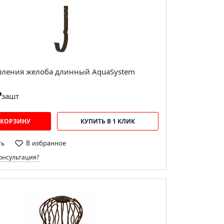
пления желоба длинный AquaSystem
₽
за
шт
 КОРЗИНУ
КУПИТЬ В 1 КЛИК
ть
В избранное
онсультация?