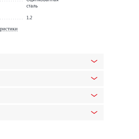
сталь
1.2
еристики