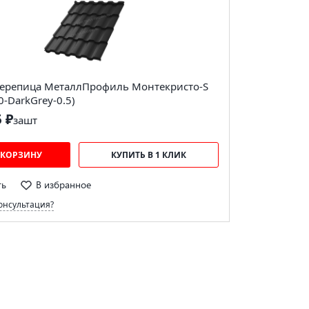
ерепица МеталлПрофиль Монтекристо-S
0-DarkGrey-0.5)
5 ₽
за
шт
 КОРЗИНУ
КУПИТЬ В 1 КЛИК
ть
В избранное
онсультация?