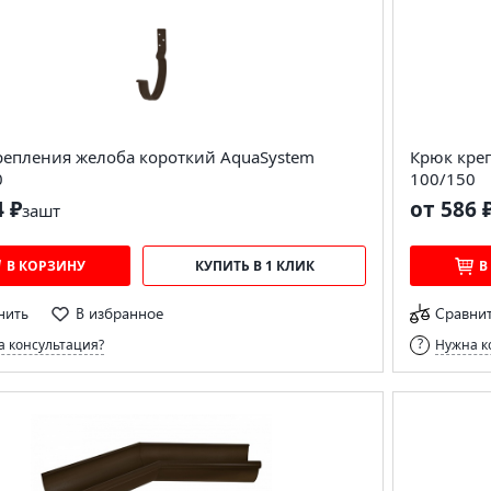
репления желоба короткий AquaSystem
Крюк кре
0
100/150
4 ₽
от 586 
за
шт
В КОРЗИНУ
КУПИТЬ В 1 КЛИК
В
нить
В избранное
Сравни
 консультация?
Нужна к