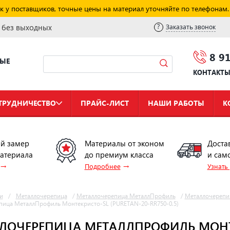
к у поставщиков, точные цены на материал уточняйте по телефонам.
и без выходных
Заказать звонок
8 9
НЫЕ
КОНТАКТ
ТРУДНИЧЕСТВО
ПРАЙС-ЛИСТ
НАШИ РАБОТЫ
К
й замер
Материалы от эконом
Доста
материала
до премиум класса
и сам
→
→
Подробнее
Узнать
и
/
Металлочерепица
/
Металлочерепица МеталлПрофиль
/
Металлочерепи
пица МеталлПрофиль Монтекристо-SL (PURETAN-20-RR750-0.5)
ЛОЧЕРЕПИЦА МЕТАЛЛПРОФИЛЬ МОНТЕ