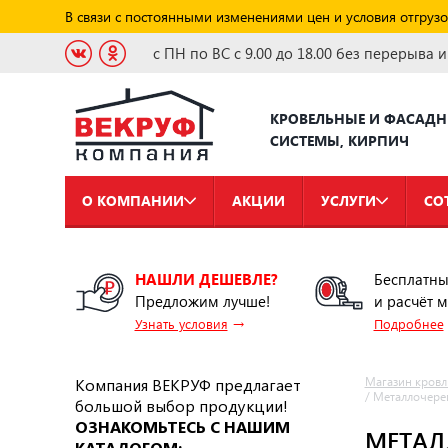
В связи с постоянными изменениями цен и условия отгрузо
с ПН по ВС с 9.00 до 18.00 без перерыва 
КРОВЕЛЬНЫЕ И ФАСАД
СИСТЕМЫ, КИРПИЧ
О КОМПАНИИ
АКЦИИ
УСЛУГИ
СО
НАШЛИ ДЕШЕВЛЕ?
Бесплатны
Предложим лучше!
и расчёт 
→
Узнать условия
Подробнее
Компания ВЕКРУФ предлагает
Магазин кровл
/
Металлочере
большой выбор продукции!
ОЗНАКОМЬТЕСЬ С НАШИМ
МЕТАЛ
КАТАЛОГОМ: