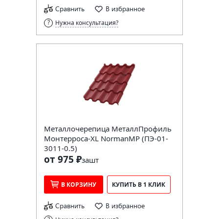
Сравнить
В избранное
Нужна консультация?
Металлочерепица МеталлПрофиль
Монтерроса-XL NormanMP (ПЭ-01-
3011-0.5)
от 975 ₽
за
шт
В КОРЗИНУ
КУПИТЬ В 1 КЛИК
Сравнить
В избранное