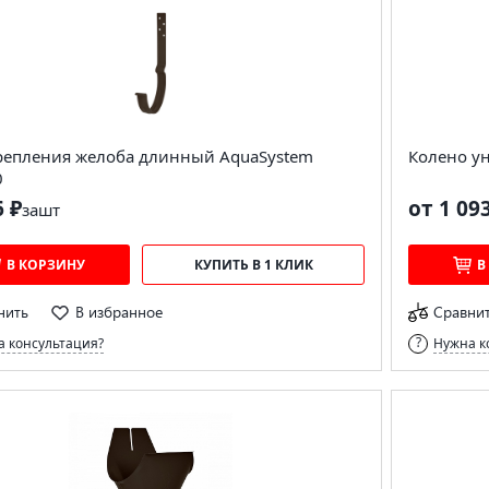
репления желоба длинный AquaSystem
Колено у
0
6 ₽
от 1 09
за
шт
В КОРЗИНУ
КУПИТЬ В 1 КЛИК
В
нить
В избранное
Сравни
 консультация?
Нужна к