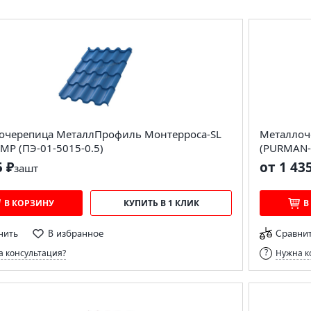
очерепица МеталлПрофиль Монтерроса-SL
Металлоч
MP (ПЭ-01-5015-0.5)
(PURMAN-
5 ₽
от 1 43
за
шт
В КОРЗИНУ
КУПИТЬ В 1 КЛИК
В
нить
В избранное
Сравни
 консультация?
Нужна к