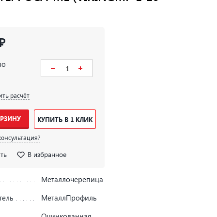
₽
во
ить расчёт
ОРЗИНУ
КУПИТЬ В 1 КЛИК
консультация?
ть
В избранное
Металлочерепица
тель
МеталлПрофиль
Оцинкованная