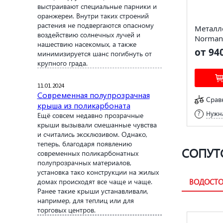
выстраивают специальные парники и
оранжереи. Внутри таких строений
растения не подвергаются опасному
Металл
воздействию солнечных лучей и
Norman
нашествию насекомых, а также
от 94
минимизируется шанс погибнуть от
крупного града.
11.01.2024
Современная полупрозрачная
Срав
крыша из поликарбоната
Нужна
Ещё совсем недавно прозрачные
крыши вызывали смешанные чувства
и считались эксклюзивом. Однако,
теперь, благодаря появлению
СОПУТ
современных поликарбонатных
полупрозрачных материалов,
установка тако конструкции на жилых
домах происходят все чаще и чаще.
ВОДОСТО
Ранее такие крыши устанавливали,
например, для теплиц или для
торговых центров.