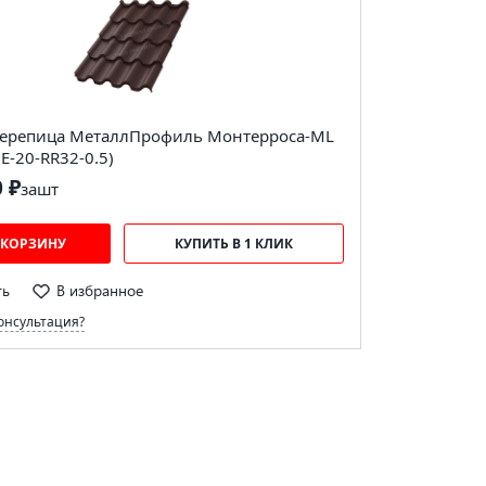
ерепица МеталлПрофиль Монтерроса-ML
 E-20-RR32-0.5)
0 ₽
за
шт
 КОРЗИНУ
КУПИТЬ В 1 КЛИК
ть
В избранное
онсультация?