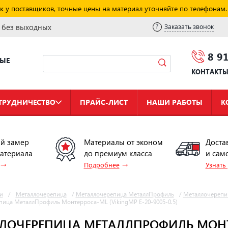
к у поставщиков, точные цены на материал уточняйте по телефонам.
и без выходных
Заказать звонок
8 9
НЫЕ
КОНТАКТ
ТРУДНИЧЕСТВО
ПРАЙС-ЛИСТ
НАШИ РАБОТЫ
К
й замер
Материалы от эконом
Доста
материала
до премиум класса
и сам
→
→
Подробнее
Узнать
и
/
Металлочерепица
/
Металлочерепица МеталлПрофиль
/
Металлочерепи
ица МеталлПрофиль Монтерроса-ML (VikingMP E-20-9005-0.5)
ЛОЧЕРЕПИЦА МЕТАЛЛПРОФИЛЬ МОНТЕР