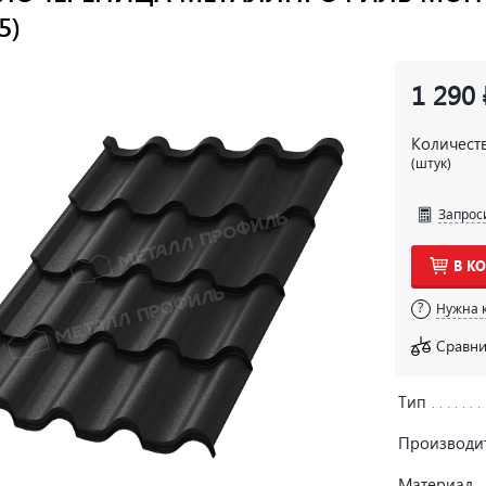
5)
1 290 
Количест
(штук)
Запрос
В К
Нужна 
Сравни
Тип
Производи
Материал