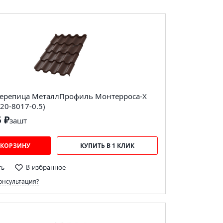
ерепица МеталлПрофиль Монтерроса-X
20-8017-0.5)
5 ₽
за
шт
 КОРЗИНУ
КУПИТЬ В 1 КЛИК
ть
В избранное
онсультация?