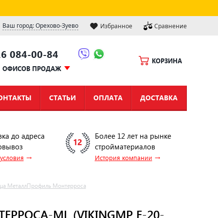
Ваш город: Орехово-Зуево
Избранное
Сравнение
16 084-00-84
КОРЗИНА
Ы ОФИСОВ ПРОДАЖ
ОНТАКТЫ
СТАТЬИ
ОПЛАТА
ДОСТАВКА
вка до адреса
Более 12 лет на рынке
овывоз
стройматериалов
→
→
 условия
История компании
ца МеталлПрофиль Монтерроса
РОСА-ML (VIKINGMP E-20-