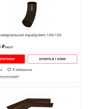
ниверсальное AquaSystem 100/150
3 ₽
за
шт
 КОРЗИНУ
КУПИТЬ В 1 КЛИК
ть
В избранное
онсультация?