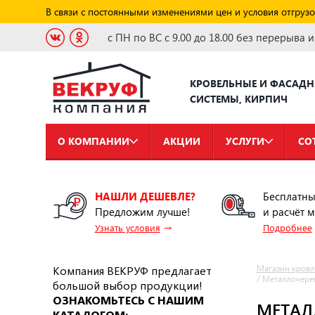
В связи с постоянными изменениями цен и условия отгрузо
с ПН по ВС с 9.00 до 18.00 без перерыва 
КРОВЕЛЬНЫЕ И ФАСАД
СИСТЕМЫ, КИРПИЧ
О КОМПАНИИ
АКЦИИ
УСЛУГИ
СО
НАШЛИ ДЕШЕВЛЕ?
Бесплатны
Предложим лучше!
и расчёт 
→
Узнать условия
Подробнее
Компания ВЕКРУФ предлагает
Магазин кровл
/
Металлочереп
большой выбор продукции!
ОЗНАКОМЬТЕСЬ С НАШИМ
МЕТАЛ
КАТАЛОГОМ: