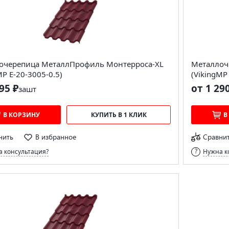
очерепица МеталлПрофиль Монтерроса-XL
Металлоч
MP E-20-3005-0.5)
(VikingMP
95 ₽
от 1 29
за
шт
В КОРЗИНУ
КУПИТЬ В 1 КЛИК
В
нить
В избранное
Сравни
 консультация?
Нужна к