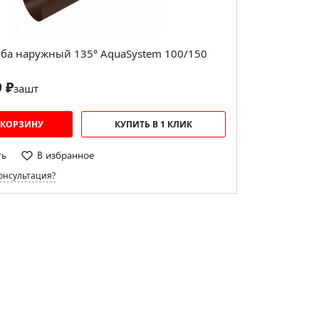
оба наружный 135° AquaSystem 100/150
9 ₽
за
шт
 КОРЗИНУ
КУПИТЬ В 1 КЛИК
ть
В избранное
онсультация?