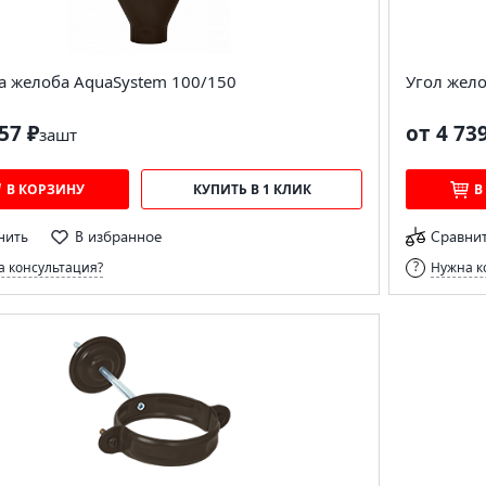
а желоба AquaSystem 100/150
Угол жел
57 ₽
от 4 73
за
шт
В КОРЗИНУ
КУПИТЬ В 1 КЛИК
В
нить
В избранное
Сравни
 консультация?
Нужна к