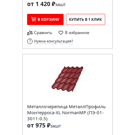
от 1 420 ₽
за
шт
В КОРЗИНУ
КУПИТЬ В 1 КЛИК
Сравнить
В избранное
Нужна консультация?
Металлочерепица МеталлПрофиль
Монтерроса-XL NormanMP (ПЭ-01-
3011-0.5)
от 975 ₽
за
шт